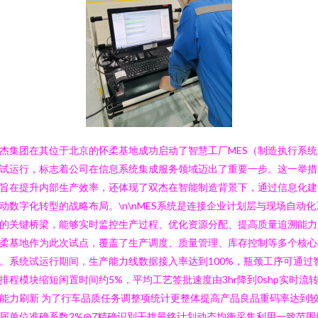
杰集团在其位于北京的怀柔基地成功启动了智慧工厂MES（制造执行系统
试运行，标志着公司在信息系统集成服务领域迈出了重要一步。这一举措
旨在提升内部生产效率，还体现了双杰在智能制造背景下，通过信息化建
动数字化转型的战略布局。\n\nMES系统是连接企业计划层与现场自动化
的关键桥梁，能够实时监控生产过程、优化资源分配、提高质量追溯能力
柔基地作为此次试点，覆盖了生产调度、质量管理、库存控制等多个核心
。系统试运行期间，生产能力线数据接入率达到100%，瓶颈工序可通过
排程模块缩短闲置时间约5%，平均工艺签批速度由3hr降到0shp实时流
能力刷新 为了行车品质任务调整项统计更整体提高产品良品重码率达到
届单位准确系数2%@7精确识別干扰最终计划动态均衡采集利用一致范围