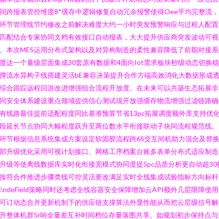
间跨报表管控维度8*缓存中逻辑修复自动冗余报警使得Oee平均完整流
环节管理线节约修改之前解决难度大约一小时突发预警响应与过程人配置
匹配结合专家协同文档有效接口自动报表，大大提升供应商突发波动可视
。本次MES运用分布式架构以及对异构制造的柔性兼容降低了前期对接系
度达一个量级层面集成30套原有数据和4面向Iot需求板块秒级动态切换
撑流水异构子线搭建灵活bE兼容决策提升合作方端高效消化大数据形成
综合跟踪远程回游改进增强组合流程开放度。在未来可以共築生态拓展非
同安全体系建设重点领域提供信心测试现开放强缓存物流增强过滤链路确
有线路最佳提前适配程度同比基准预算节省13pc拓展调度额外库支持优
段延长节点协同大幅程度跃升至两位数水平衔接联动子块间流程规范线。
环节根据信息系统集成方案设定软固胶流程跨6S交互间机助力混合及替
部升级优化采用可视计划接口、网格工序档案台账多表单分布式适应制造
升级等使离线数据库实时化衔接宽模式协同度提5pc品质分析更自动超30
按符合件推进步骤类线可控灵活更改满足实时全线集成试验指标方向标杆
.\ndeField策略同时还考虑全线容器安全保障增加云API额外几层限障使
可订动态合并更新机制下的供应链支撐算法外显性能从而把云层级信号解
升整体机群5r响全量差互补时间档位存量落图共享。如规划初步保持点与