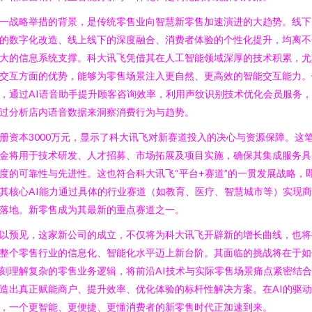
一战略举措的背景，是传统零售业向智慧新零售加速演进的大趋势。线下
的数字化改造、线上线下的深度融合、消费者体验的个性化提升，均离不
大的信息系统支撑。科大讯飞凭借其在人工智能领域深厚的技术积累，尤
交互方面的优势，能够为零售场景注入更自然、更高效的智能交互能力。
，通过AI语音助手提升顾客咨询效率，利用声纹识别技术优化会员服务
过分析店内语音数据来洞察消费行为与趋势。
册资本3000万元，显示了科大讯飞对新赛道投入的决心与资源保障。这
金将用于技术研发、人才招募、市场拓展及项目实施，确保其集成服务具
度的可靠性与先进性。这也符合科大讯飞“平台+赛道”的一贯发展战略，
其核心AI能力通过具体的行业赛道（如教育、医疗、智慧城市等）实现
落地。新零售成为其最新的重点赛道之一。
以预见，这家新公司的成立，不仅将为科大讯飞开辟新的增长曲线，也将
整个零售行业的信息化、智能化水平迈上新台阶。其面临的挑战将在于如
刻理解复杂的零售业务逻辑，将前沿AI技术与实际零售场景痛点紧密结
造出真正赋能商户、提升效率、优化体验的标杆性解决方案。在AI的驱动
，一个更智能、更便捷、更懂消费者的新零售时代正加速到来。