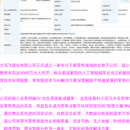
大讯飞股份有限公司正式成立一家专注于新零售领域的全资子公司。该公
册资本高达3000万元人民币，标志着这家国内人工智能领军企业正积极
其技术应用版图，将智能语音与AI解决方案深度赋能于快速发展的零售行
。
公司的核心业务明确为“信息系统集成服务”。这意味着科大讯飞并非简单
足零售商品的买卖，而是旨在成为零售业数字化转型背后的“智慧大脑”构
。通过整合其先进的语音识别、自然语言处理、大数据分析及机器学习等
，该公司有望为零售商提供从智能客服、语音导购、无人收银，到供应链
、精准营销、商业智能分析等一体化、定制化的系统解决方案。