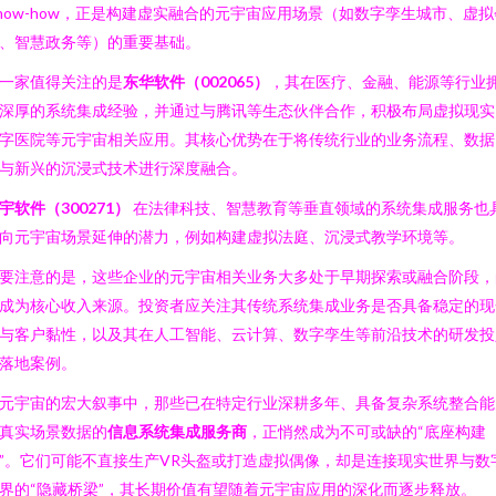
now-how，正是构建虚实融合的元宇宙应用场景（如数字孪生城市、虚拟
、智慧政务等）的重要基础。
一家值得关注的是
东华软件（002065）
，其在医疗、金融、能源等行业
深厚的系统集成经验，并通过与腾讯等生态伙伴合作，积极布局虚拟现实
字医院等元宇宙相关应用。其核心优势在于将传统行业的业务流程、数据
与新兴的沉浸式技术进行深度融合。
宇软件（300271）
在法律科技、智慧教育等垂直领域的系统集成服务也
向元宇宙场景延伸的潜力，例如构建虚拟法庭、沉浸式教学环境等。
要注意的是，这些企业的元宇宙相关业务大多处于早期探索或融合阶段，
成为核心收入来源。投资者应关注其传统系统集成业务是否具备稳定的现
与客户黏性，以及其在人工智能、云计算、数字孪生等前沿技术的研发投
落地案例。
元宇宙的宏大叙事中，那些已在特定行业深耕多年、具备复杂系统整合能
真实场景数据的
信息系统集成服务商
，正悄然成为不可或缺的“底座构建
”。它们可能不直接生产VR头盔或打造虚拟偶像，却是连接现实世界与数
界的“隐藏桥梁”，其长期价值有望随着元宇宙应用的深化而逐步释放。